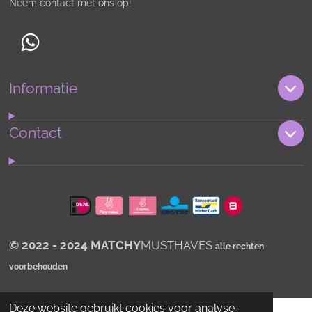
Neem contact met ons op!
W
h
Informatie
a
t
s
Contact
A
p
p
© 2022 - 2024 MATCHY
MUSTHAVES
alle rechten
voorbehouden
Deze website gebruikt cookies voor analyse-