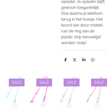
oplader. Je oplader blijft
gewoon toegankelijk.
Doe daarna je telefoon
terug in het hoesje. Het
koord kan door middel
van de ring aan de
plastic strip bevestigd
worden. Voilà!
D
D
S
D
e
e
h
e
l
e
a
l
e
l
r
e
n
e
n
SALE
SALE
SALE
SALE