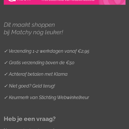
a
b
e
g
o
r
r
o
e
Dit maakt shoppen
a
k
s
bij Matchy nóg leuker!
m
t
✓ Verzending 1-2 werkdagen vanaf €2,95
✓ Gratis verzending boven de €50
✓ Achteraf betalen met Klarna
✓ Niet goed? Geld terug!
✓ Keurmerk van Stichting Webwinkelkeur
Heb je een vraag?