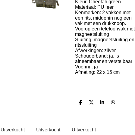
Kleur: Cheetah green
Materiaal: PU leer
Kenmerken: 2 vakken met
een rits, middenin nog een
vak met een drukknoop.
Voorop een telefoonvak met
magneetsluiting
Sluiting: magneetsluiting en
ritssluiting
Afwerkingen: zilver
Schouderband: ja, is
afneembaar en verstelbaar
Voering: ja
Afmeting: 22 x 15 cm
D
D
S
D
e
e
h
e
l
e
a
l
e
l
r
e
n
e
n
Uitverkocht
Uitverkocht
Uitverkocht