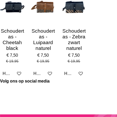
Schoudert
Schoudert
Schoudert
as -
as -
as - Zebra
Cheetah
Luipaard
zwart
black
naturel
naturel
€ 7,50
€ 7,50
€ 7,50
€ 19,95
€ 19,95
€ 19,95
Houd mij op de hoogte
Houd mij op de hoogte
Houd mij op de hoogte
Volg ons op social media
I
F
P
n
a
i
s
c
n