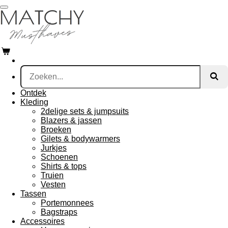
Ga
direct
naar
de
hoofdinhoud
Ontdek
Kleding
2delige sets & jumpsuits
Blazers & jassen
Broeken
Gilets & bodywarmers
Jurkjes
Schoenen
Shirts & tops
Truien
Vesten
Tassen
Portemonnees
Bagstraps
Accessoires