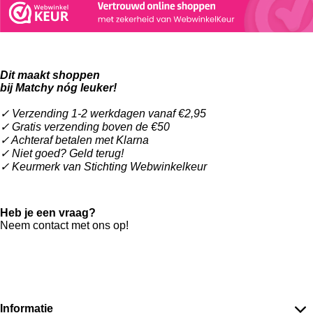
t
e
t
a
b
e
g
o
r
r
o
e
Dit maakt shoppen
a
k
s
bij Matchy nóg leuker!
m
t
✓ Verzending 1-2 werkdagen vanaf €2,95
✓ Gratis verzending boven de €50
✓ Achteraf betalen met Klarna
✓ Niet goed? Geld terug!
✓ Keurmerk van Stichting Webwinkelkeur
Heb je een vraag?
Neem contact met ons op!
W
h
a
Informatie