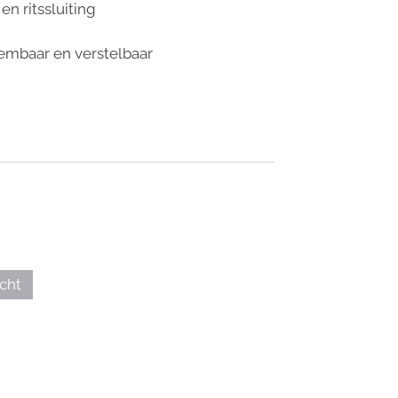
en ritssluiting
eembaar en verstelbaar
cht