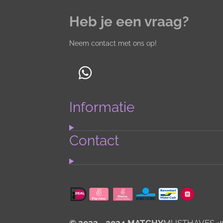
Heb je een vraag?
Neem contact met ons op!
W
h
Informatie
a
t
s
Contact
A
p
p