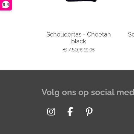
9,4
Schoudertas - Cheetah
S
black
€ 7,50
€ 19,95
Volg ons op social med
I
F
P
n
a
i
s
c
n