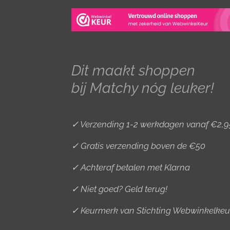
t
e
t
a
b
e
g
o
r
r
o
e
Dit maakt shoppen
a
k
s
bij Matchy nóg leuker!
m
t
✓ Verzending 1-2 werkdagen vanaf €2,9
✓ Gratis verzending boven de €50
✓ Achteraf betalen met Klarna
✓ Niet goed? Geld terug!
✓ Keurmerk van Stichting Webwinkelkeu