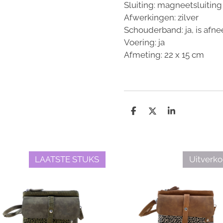
Sluiting: magneetsluiting 
Afwerkingen: zilver
Schouderband: ja, is afn
Voering: ja
Afmeting: 22 x 15 cm
D
D
S
e
e
h
l
e
a
e
l
r
n
e
LAATSTE STUKS
Uitverko