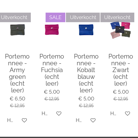
l
e
a
l
e
l
r
e
n
e
n
Uitverkocht
SALE
Uitverkocht
Uitverkocht
Portemo
Portemo
Portemo
Portemo
nnee -
nnee -
nnee -
nnee -
Army
Fuchsia
Kobalt
Zwart
green
(echt
blauw
(echt
(echt
leer)
(echt
leer)
leer)
leer)
€ 5,00
€ 5,00
€ 6,50
€ 5,00
€ 12,95
€ 12,95
€ 12,95
€ 12,95
Houd mij op de hoogte
Houd mij o
Houd mij op de hoogte
Houd mij op de hoogte