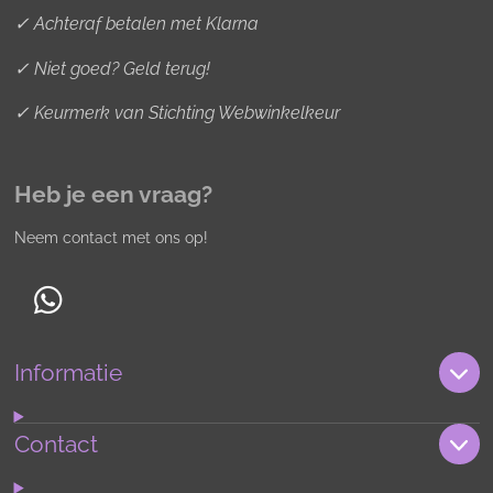
✓ Achteraf betalen met Klarna
✓ Niet goed? Geld terug!
✓ Keurmerk van Stichting Webwinkelkeur
Heb je een vraag?
Neem contact met ons op!
W
h
Informatie
a
t
s
Contact
A