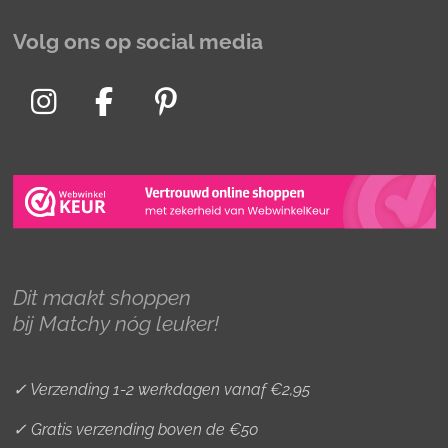
Volg ons op social media
I
F
P
n
a
i
s
c
n
t
e
t
a
b
e
g
o
r
r
o
e
Dit maakt shoppen
a
k
s
bij Matchy nóg leuker!
m
t
✓ Verzending 1-2 werkdagen vanaf €2,95
✓ Gratis verzending boven de €50