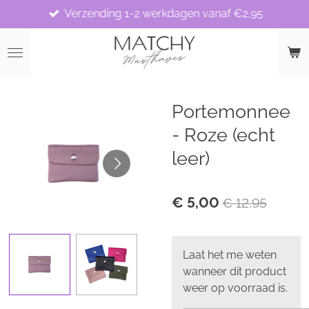
Verzending 1-2 werkdagen vanaf €2,95
Ga
direct
naar
de
hoofdinhoud
Portemonnee
- Roze (echt
leer)
€ 5,00
€ 12,95
Laat het me weten
wanneer dit product
weer op voorraad is.