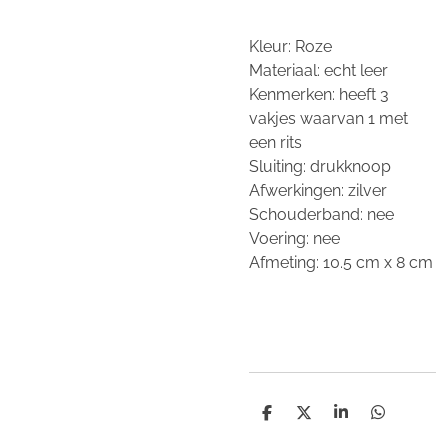
Kleur: Roze
Materiaal: echt leer
Kenmerken: heeft 3
vakjes waarvan 1 met
een rits
Sluiting: drukknoop
Afwerkingen: zilver
Schouderband: nee
Voering: nee
Afmeting: 10.5 cm x 8 cm
D
D
S
D
e
e
h
e