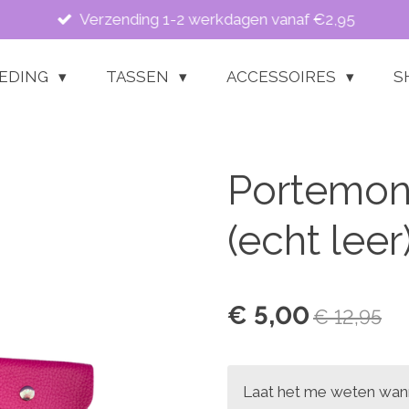
Verzending 1-2 werkdagen vanaf €2,95
LEDING
TASSEN
ACCESSOIRES
S
Portemon
(echt leer
€ 5,00
€ 12,95
Laat het me weten wann