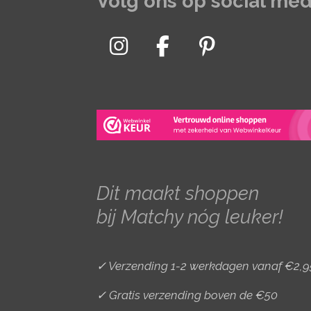
Volg ons op social med
I
F
P
n
a
i
s
c
n
t
e
t
a
b
e
g
o
r
r
o
e
Dit maakt shoppen
a
k
s
bij Matchy nóg leuker!
m
t
✓ Verzending 1-2 werkdagen vanaf €2,9
✓ Gratis verzending boven de €50