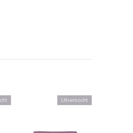
cht
Uitverkocht