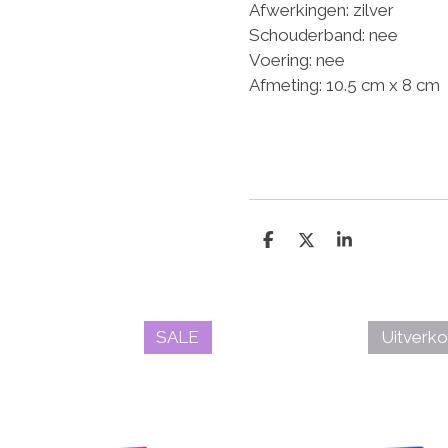
Afwerkingen: zilver
Schouderband: nee
Voering: nee
Afmeting: 10.5 cm x 8 cm
D
D
S
e
e
h
l
e
a
e
l
r
n
e
SALE
Uitverko