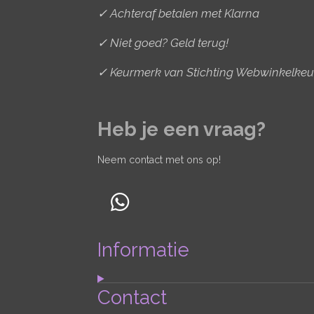
✓ Achteraf betalen met Klarna
✓ Niet goed? Geld terug!
✓ Keurmerk van Stichting Webwinkelkeu
Heb je een vraag?
Neem contact met ons op!
W
h
Informatie
a
t
s
Contact