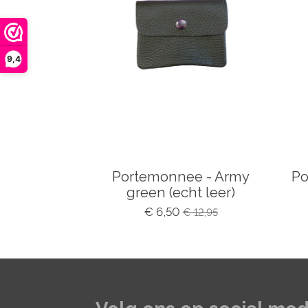
9,4
Portemonnee - Army
Po
green (echt leer)
€ 6,50
€ 12,95