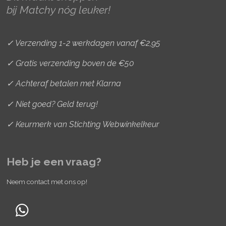
a
k
s
bij Matchy nóg leuker!
m
t
✓ Verzending 1-2 werkdagen vanaf €2,95
✓ Gratis verzending boven de €50
✓ Achteraf betalen met Klarna
✓ Niet goed? Geld terug!
✓ Keurmerk van Stichting Webwinkelkeur
Heb je een vraag?
Neem contact met ons op!
W