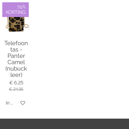
n
e
n
75%
KORTING
Telefoon
tas -
Panter
Camel
(nubuck
leer)
€ 6,25
€ 24,95
In winkelwagen