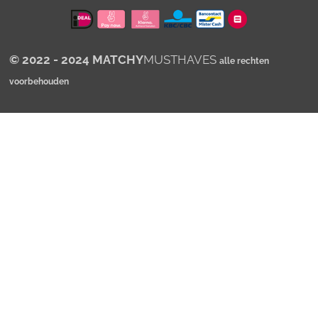
p
© 2022 - 2024 MATCHY
MUSTHAVES
alle rechten
voorbehouden