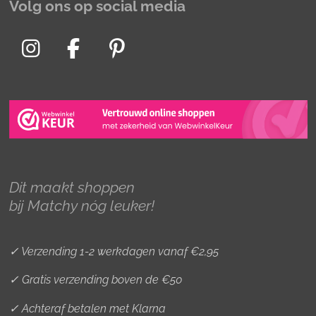
Volg ons op social media
I
F
P
n
a
i
s
c
n
t
e
t
a
b
e
g
o
r
r
o
e
Dit maakt shoppen
a
k
s
bij Matchy nóg leuker!
m
t
✓ Verzending 1-2 werkdagen vanaf €2,95
✓ Gratis verzending boven de €50
✓ Achteraf betalen met Klarna