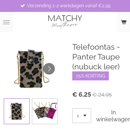
Verzending 1-2 werkdagen vanaf €2,95
Ga
direct
naar
de
hoofdinhoud
Telefoontas -
Panter Taupe
(nubuck leer)
75% KORTING
€ 6,25
€ 24,95
In
winkelwage