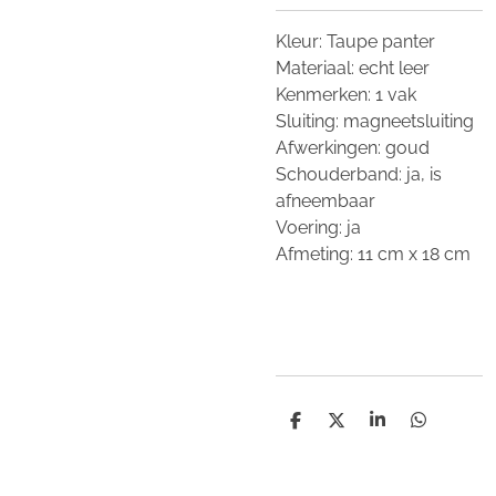
Kleur: Taupe panter
Materiaal: echt leer
Kenmerken: 1 vak
Sluiting: magneetsluiting
Afwerkingen: goud
Schouderband: ja, is
afneembaar
Voering: ja
Afmeting: 11 cm x 18 cm
D
D
S
D
e
e
h
e
l
e
a
l
e
l
r
e