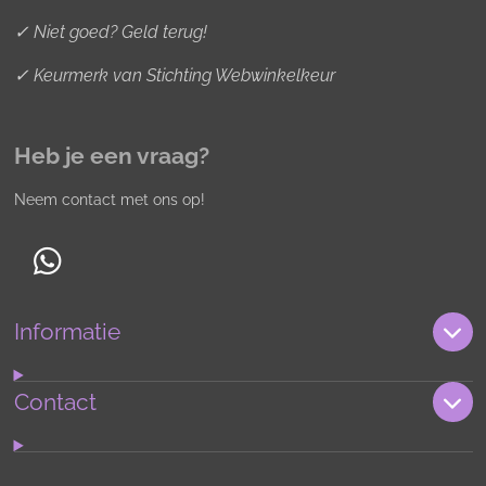
✓ Niet goed? Geld terug!
✓ Keurmerk van Stichting Webwinkelkeur
Heb je een vraag?
Neem contact met ons op!
W
h
Informatie
a
t
s
Contact
A
p