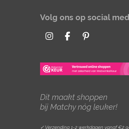
Volg ons op social med
I
F
P
n
a
i
s
c
n
t
e
t
a
b
e
g
o
r
r
o
e
Dit maakt shoppen
a
k
s
bij Matchy nóg leuker!
m
t
✓ Verzending 1-2 werkdagen vanaf €2,9