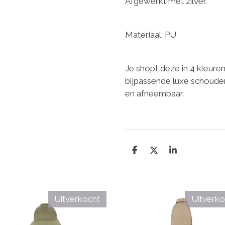
Afgewerkt met zilver.
Materiaal: PU
Je shopt deze in 4 kleur
bijpassende luxe schoude
en afneembaar.
D
D
S
e
e
h
l
e
a
e
l
r
n
e
Uitverkocht
Uitverko