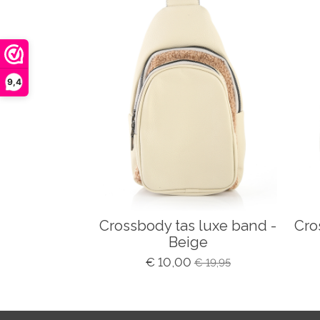
9,4
Crossbody tas luxe band -
Cro
Beige
€ 10,00
€ 19,95