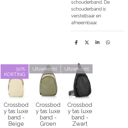
schouderband. De
schouderband is
verstelbaar en
afneembaar.
D
D
S
D
e
e
h
e
l
e
a
l
e
l
r
e
n
e
n
50%
Uitverkocht
Uitverkocht
KORTING
Crossbod
Crossbod
Crossbod
y tas luxe
y tas luxe
y tas luxe
band -
band -
band -
Beige
Groen
Zwart