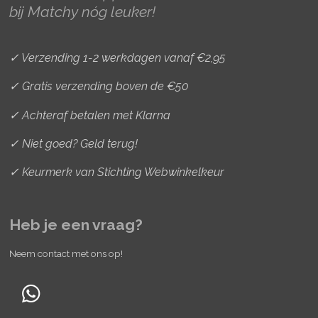
a
k
s
bij Matchy nóg leuker!
m
t
✓ Verzending 1-2 werkdagen vanaf €2,95
✓ Gratis verzending boven de €50
✓ Achteraf betalen met Klarna
✓ Niet goed? Geld terug!
✓ Keurmerk van Stichting Webwinkelkeur
Heb je een vraag?
Neem contact met ons op!
W