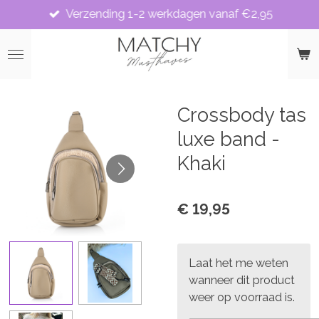
Verzending 1-2 werkdagen vanaf €2,95
Ga
direct
naar
de
hoofdinhoud
Crossbody tas
luxe band -
Khaki
€ 19,95
Laat het me weten
wanneer dit product
weer op voorraad is.