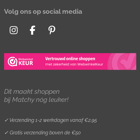
Volg ons op social media
I
F
P
n
a
i
s
c
n
t
e
t
a
b
e
g
o
r
r
o
e
Dit maakt shoppen
a
k
s
bij Matchy nóg leuker!
m
t
✓ Verzending 1-2 werkdagen vanaf €2,95
✓ Gratis verzending boven de €50