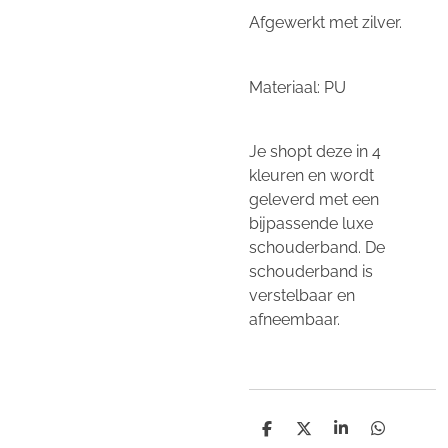
Afgewerkt met zilver.
Materiaal: PU
Je shopt deze in 4
kleuren en wordt
geleverd met een
bijpassende luxe
schouderband. De
schouderband is
verstelbaar en
afneembaar.
D
D
S
D