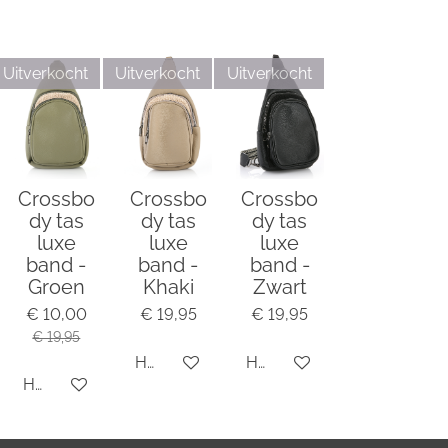
e
e
h
e
l
e
a
l
e
l
r
e
n
e
n
Uitverkocht
Uitverkocht
Uitverkocht
Crossbo
Crossbo
Crossbo
dy tas
dy tas
dy tas
luxe
luxe
luxe
band -
band -
band -
Groen
Khaki
Zwart
€ 10,00
€ 19,95
€ 19,95
€ 19,95
Houd mij op de hoogte
Houd mij op de hoogte
Houd mij op de hoogte