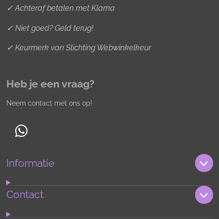
✓ Achteraf betalen met Klarna
✓ Niet goed? Geld terug!
✓ Keurmerk van Stichting Webwinkelkeur
Heb je een vraag?
Neem contact met ons op!
W
h
Informatie
a
t
s
Contact
A