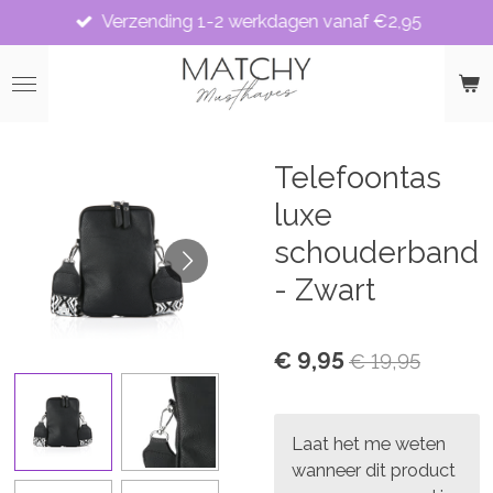
Verzending 1-2 werkdagen vanaf €2,95
Ga
direct
naar
de
hoofdinhoud
Telefoontas
luxe
schouderband
- Zwart
€ 9,95
€ 19,95
Laat het me weten
wanneer dit product