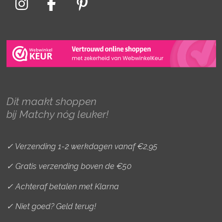
I
F
P
n
a
i
s
c
n
t
e
t
a
b
e
g
o
r
r
o
e
Dit maakt shoppen
a
k
s
bij Matchy nóg leuker!
m
t
✓ Verzending 1-2 werkdagen vanaf €2,95
✓ Gratis verzending boven de €50
✓ Achteraf betalen met Klarna
✓ Niet goed? Geld terug!