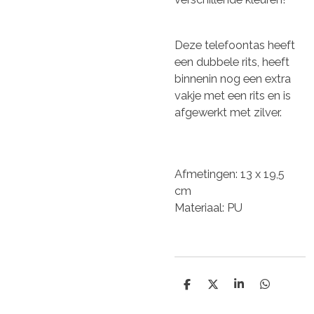
Deze telefoontas heeft
een dubbele rits, heeft
binnenin nog een extra
vakje met een rits en is
afgewerkt met zilver.
Afmetingen: 13 x 19,5
cm
Materiaal: PU
D
D
S
D
e
e
h
e
l
e
a
l