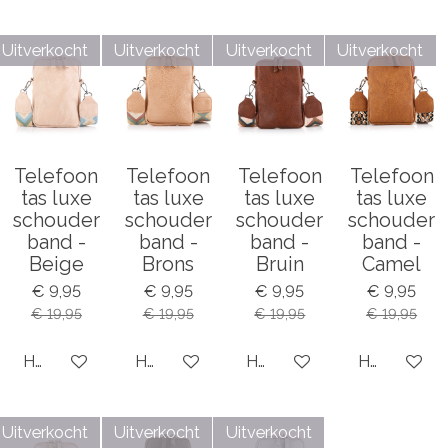
e
l
r
e
n
e
n
Uitverkocht
Uitverkocht
Uitverkocht
Uitverkocht
Telefoon
Telefoon
Telefoon
Telefoon
tas luxe
tas luxe
tas luxe
tas luxe
schouder
schouder
schouder
schouder
band -
band -
band -
band -
Beige
Brons
Bruin
Camel
€ 9,95
€ 9,95
€ 9,95
€ 9,95
€ 19,95
€ 19,95
€ 19,95
€ 19,95
Houd mij op de hoogte
Houd mij op de hoogte
Houd mij op de hoogte
Houd mij op
Uitverkocht
Uitverkocht
Uitverkocht