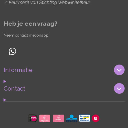
✓ Keurmerk van Stichting Webwinkelkeur
Heb je een vraag?
Neem contact met ons op!
W
h
Informatie
a
t
s
Contact
A
p
p