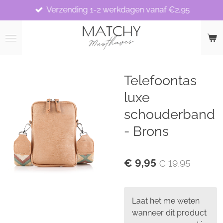
Verzending 1-2 werkdagen vanaf €2,95
Ga
direct
naar
de
hoofdinhoud
Telefoontas
luxe
schouderband
- Brons
€ 9,95
€ 19,95
Laat het me weten
wanneer dit product