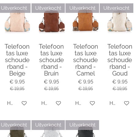
n
e
n
Uitverkocht
Uitverkocht
Uitverkocht
Uitverkocht
Telefoon
Telefoon
Telefoon
Telefoon
tas luxe
tas luxe
tas luxe
tas luxe
schoude
schoude
schoude
schoude
rband -
rband -
rband -
rband -
Beige
Bruin
Camel
Goud
€ 9,95
€ 9,95
€ 9,95
€ 9,95
€ 19,95
€ 19,95
€ 19,95
€ 19,95
Houd mij op de hoogte
Houd mij op de hoogte
Houd mij op de hoogte
Houd mij o
Uitverkocht
Uitverkocht
Uitverkocht