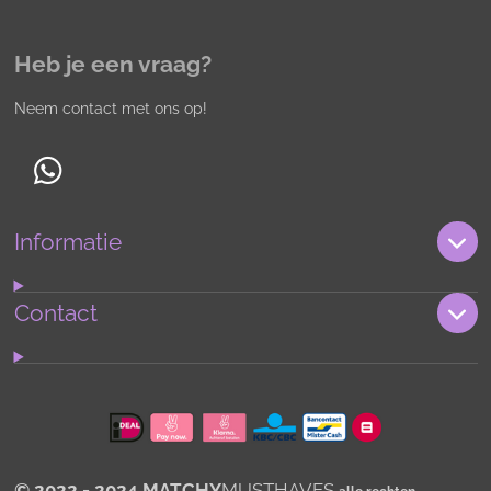
Heb je een vraag?
Neem contact met ons op!
W
h
Informatie
a
t
s
Contact
A
p
p
© 2022 - 2024 MATCHY
MUSTHAVES