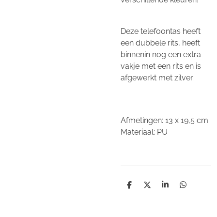
Deze telefoontas heeft
een dubbele rits, heeft
binnenin nog een extra
vakje met een rits en is
afgewerkt met zilver.
Afmetingen: 13 x 19,5 cm
Materiaal: PU
D
D
S
D
e
e
h
e
l
e
a
l
e
l
r
e