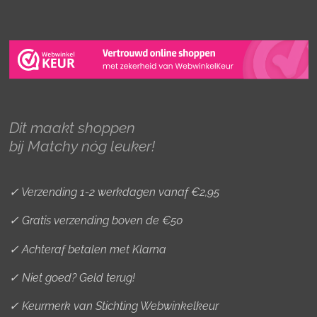
n
a
i
s
c
n
t
e
t
a
b
e
g
o
r
r
o
e
Dit maakt shoppen
a
k
s
bij Matchy nóg leuker!
m
t
✓ Verzending 1-2 werkdagen vanaf €2,95
✓ Gratis verzending boven de €50
✓ Achteraf betalen met Klarna
✓ Niet goed? Geld terug!
✓ Keurmerk van Stichting Webwinkelkeur