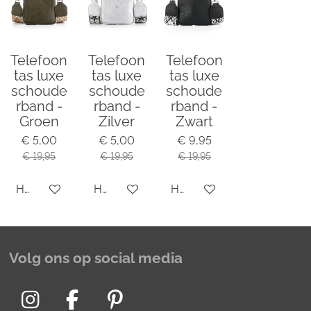
Telefoon
Telefoon
Telefoon
tas luxe
tas luxe
tas luxe
schoude
schoude
schoude
rband -
rband -
rband -
Groen
Zilver
Zwart
€ 5,00
€ 5,00
€ 9,95
€ 19,95
€ 19,95
€ 19,95
Houd mij op de hoogte
Houd mij op de hoogte
Houd mij op de hoogte
Volg ons op social media
I
F
P