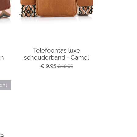
Telefoontas luxe
in
schouderband - Camel
€ 9,95
€ 19,95
cht