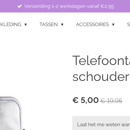
Verzending 1-2 werkdagen vanaf €2,95
KLEDING
TASSEN
ACCESSOIRES
S
Telefoont
schouderb
€ 5,00
€ 19,95
Laat het me weten wann