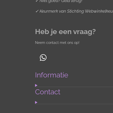
✓ Niet goed? Geld terug!
✓ Keurmerk van Stichting Webwinkelkeu
Heb je een vraag?
Neem contact met ons op!
W
h
Informatie
a
t
s
Contact
A
p