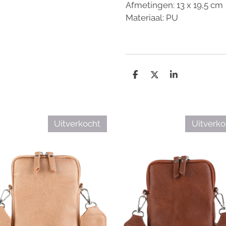
Afmetingen: 13 x 19,5 cm
Materiaal: PU
D
D
S
e
e
h
l
e
a
e
l
r
n
e
Uitverkocht
Uitverko