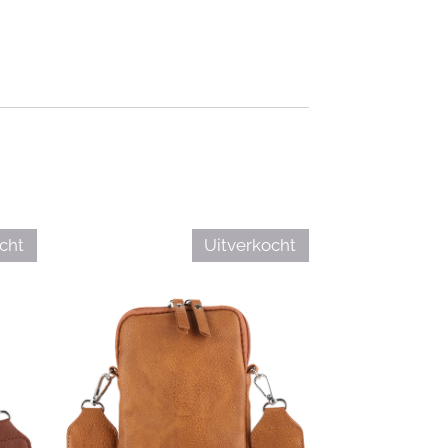
cht
Uitverkocht