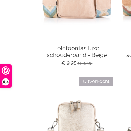
Telefoontas luxe
schouderband - Beige
s
€ 9,95
€ 19,95
Uitverkocht
9,4