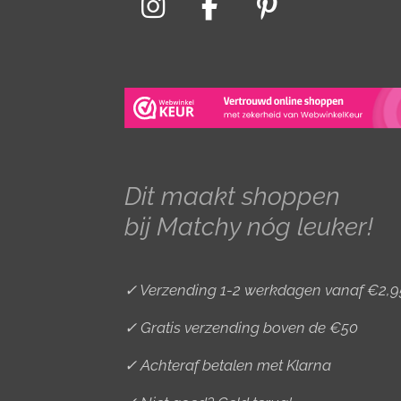
I
F
P
n
a
i
s
c
n
t
e
t
a
b
e
g
o
r
r
o
e
Dit maakt shoppen
a
k
s
bij Matchy nóg leuker!
m
t
✓ Verzending 1-2 werkdagen vanaf €2,9
✓ Gratis verzending boven de €50
✓ Achteraf betalen met Klarna